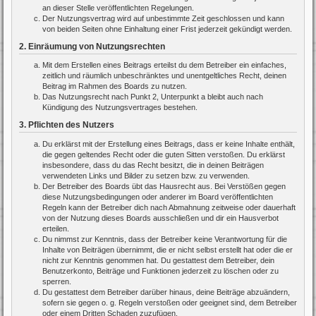
an dieser Stelle veröffentlichten Regelungen.
Der Nutzungsvertrag wird auf unbestimmte Zeit geschlossen und kann
von beiden Seiten ohne Einhaltung einer Frist jederzeit gekündigt werden.
2. Einräumung von Nutzungsrechten
Mit dem Erstellen eines Beitrags erteilst du dem Betreiber ein einfaches,
zeitlich und räumlich unbeschränktes und unentgeltliches Recht, deinen
Beitrag im Rahmen des Boards zu nutzen.
Das Nutzungsrecht nach Punkt 2, Unterpunkt a bleibt auch nach
Kündigung des Nutzungsvertrages bestehen.
3. Pflichten des Nutzers
Du erklärst mit der Erstellung eines Beitrags, dass er keine Inhalte enthält,
die gegen geltendes Recht oder die guten Sitten verstoßen. Du erklärst
insbesondere, dass du das Recht besitzt, die in deinen Beiträgen
verwendeten Links und Bilder zu setzen bzw. zu verwenden.
Der Betreiber des Boards übt das Hausrecht aus. Bei Verstößen gegen
diese Nutzungsbedingungen oder anderer im Board veröffentlichten
Regeln kann der Betreiber dich nach Abmahnung zeitweise oder dauerhaft
von der Nutzung dieses Boards ausschließen und dir ein Hausverbot
erteilen.
Du nimmst zur Kenntnis, dass der Betreiber keine Verantwortung für die
Inhalte von Beiträgen übernimmt, die er nicht selbst erstellt hat oder die er
nicht zur Kenntnis genommen hat. Du gestattest dem Betreiber, dein
Benutzerkonto, Beiträge und Funktionen jederzeit zu löschen oder zu
sperren.
Du gestattest dem Betreiber darüber hinaus, deine Beiträge abzuändern,
sofern sie gegen o. g. Regeln verstoßen oder geeignet sind, dem Betreiber
oder einem Dritten Schaden zuzufügen.