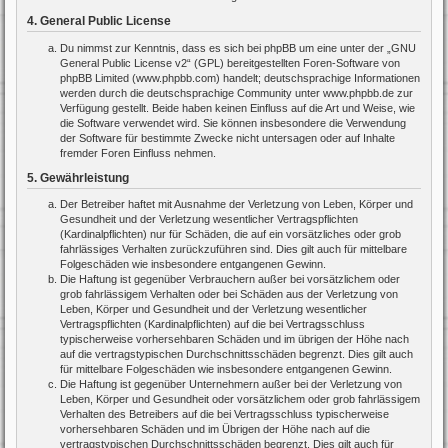
4. General Public License
Du nimmst zur Kenntnis, dass es sich bei phpBB um eine unter der „
GNU
General Public License v2
“ (GPL) bereitgestellten Foren-Software von
phpBB Limited (www.phpbb.com) handelt; deutschsprachige Informationen
werden durch die deutschsprachige Community unter www.phpbb.de zur
Verfügung gestellt. Beide haben keinen Einfluss auf die Art und Weise, wie
die Software verwendet wird. Sie können insbesondere die Verwendung
der Software für bestimmte Zwecke nicht untersagen oder auf Inhalte
fremder Foren Einfluss nehmen.
5. Gewährleistung
Der Betreiber haftet mit Ausnahme der Verletzung von Leben, Körper und
Gesundheit und der Verletzung wesentlicher Vertragspflichten
(Kardinalpflichten) nur für Schäden, die auf ein vorsätzliches oder grob
fahrlässiges Verhalten zurückzuführen sind. Dies gilt auch für mittelbare
Folgeschäden wie insbesondere entgangenen Gewinn.
Die Haftung ist gegenüber Verbrauchern außer bei vorsätzlichem oder
grob fahrlässigem Verhalten oder bei Schäden aus der Verletzung von
Leben, Körper und Gesundheit und der Verletzung wesentlicher
Vertragspflichten (Kardinalpflichten) auf die bei Vertragsschluss
typischerweise vorhersehbaren Schäden und im übrigen der Höhe nach
auf die vertragstypischen Durchschnittsschäden begrenzt. Dies gilt auch
für mittelbare Folgeschäden wie insbesondere entgangenen Gewinn.
Die Haftung ist gegenüber Unternehmern außer bei der Verletzung von
Leben, Körper und Gesundheit oder vorsätzlichem oder grob fahrlässigem
Verhalten des Betreibers auf die bei Vertragsschluss typischerweise
vorhersehbaren Schäden und im Übrigen der Höhe nach auf die
vertragstypischen Durchschnittsschäden begrenzt. Dies gilt auch für