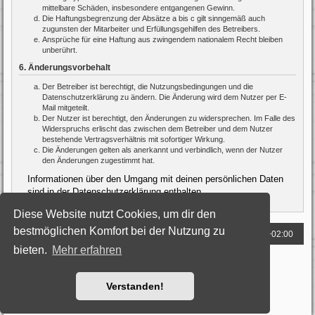
mittelbare Schäden, insbesondere entgangenen Gewinn.
Die Haftungsbegrenzung der Absätze a bis c gilt sinngemäß auch
zugunsten der Mitarbeiter und Erfüllungsgehilfen des Betreibers.
Ansprüche für eine Haftung aus zwingendem nationalem Recht bleiben
unberührt.
6. Änderungsvorbehalt
Der Betreiber ist berechtigt, die Nutzungsbedingungen und die
Datenschutzerklärung zu ändern. Die Änderung wird dem Nutzer per E-
Mail mitgeteilt.
Der Nutzer ist berechtigt, den Änderungen zu widersprechen. Im Falle des
Widerspruchs erlischt das zwischen dem Betreiber und dem Nutzer
bestehende Vertragsverhältnis mit sofortiger Wirkung.
Die Änderungen gelten als anerkannt und verbindlich, wenn der Nutzer
den Änderungen zugestimmt hat.
Informationen über den Umgang mit deinen persönlichen Daten
sind in der Datenschutzerklärung enthalten.
Diese Website nutzt Cookies, um dir den
bestmöglichen Komfort bei der Nutzung zu
Foren-Übersicht
Alle Zeiten sind
UTC+02:00
bieten.
Mehr erfahren
Powered by
phpBB
® Forum Software © phpBB Limited
Deutsche Übersetzung durch
phpBB.de
Style: Black-Silver by Joyce&Luna
phpBB-Style-Design
Verstanden!
Datenschutz
|
Nutzungsbedingungen