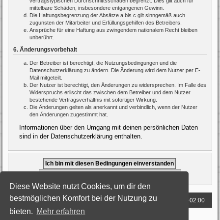
vertragstypischen Durchschnittsschäden begrenzt. Dies gilt auch für
mittelbare Schäden, insbesondere entgangenen Gewinn.
Die Haftungsbegrenzung der Absätze a bis c gilt sinngemäß auch
zugunsten der Mitarbeiter und Erfüllungsgehilfen des Betreibers.
Ansprüche für eine Haftung aus zwingendem nationalem Recht bleiben
unberührt.
6. Änderungsvorbehalt
Der Betreiber ist berechtigt, die Nutzungsbedingungen und die
Datenschutzerklärung zu ändern. Die Änderung wird dem Nutzer per E-
Mail mitgeteilt.
Der Nutzer ist berechtigt, den Änderungen zu widersprechen. Im Falle des
Widerspruchs erlischt das zwischen dem Betreiber und dem Nutzer
bestehende Vertragsverhältnis mit sofortiger Wirkung.
Die Änderungen gelten als anerkannt und verbindlich, wenn der Nutzer
den Änderungen zugestimmt hat.
Informationen über den Umgang mit deinen persönlichen Daten
sind in der Datenschutzerklärung enthalten.
Diese Website nutzt Cookies, um dir den
bestmöglichen Komfort bei der Nutzung zu
Foren-Übersicht
Alle Zeiten sind
UTC+02:00
bieten.
Mehr erfahren
Powered by
phpBB
® Forum Software © phpBB Limited