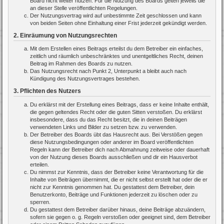
Board nicht weiter nutzen. Für die Nutzung des Boards gelten jeweils die
an dieser Stelle veröffentlichten Regelungen.
Der Nutzungsvertrag wird auf unbestimmte Zeit geschlossen und kann
von beiden Seiten ohne Einhaltung einer Frist jederzeit gekündigt werden.
2. Einräumung von Nutzungsrechten
Mit dem Erstellen eines Beitrags erteilst du dem Betreiber ein einfaches,
zeitlich und räumlich unbeschränktes und unentgeltliches Recht, deinen
Beitrag im Rahmen des Boards zu nutzen.
Das Nutzungsrecht nach Punkt 2, Unterpunkt a bleibt auch nach
Kündigung des Nutzungsvertrages bestehen.
3. Pflichten des Nutzers
Du erklärst mit der Erstellung eines Beitrags, dass er keine Inhalte enthält,
die gegen geltendes Recht oder die guten Sitten verstoßen. Du erklärst
insbesondere, dass du das Recht besitzt, die in deinen Beiträgen
verwendeten Links und Bilder zu setzen bzw. zu verwenden.
Der Betreiber des Boards übt das Hausrecht aus. Bei Verstößen gegen
diese Nutzungsbedingungen oder anderer im Board veröffentlichten
Regeln kann der Betreiber dich nach Abmahnung zeitweise oder dauerhaft
von der Nutzung dieses Boards ausschließen und dir ein Hausverbot
erteilen.
Du nimmst zur Kenntnis, dass der Betreiber keine Verantwortung für die
Inhalte von Beiträgen übernimmt, die er nicht selbst erstellt hat oder die er
nicht zur Kenntnis genommen hat. Du gestattest dem Betreiber, dein
Benutzerkonto, Beiträge und Funktionen jederzeit zu löschen oder zu
sperren.
Du gestattest dem Betreiber darüber hinaus, deine Beiträge abzuändern,
sofern sie gegen o. g. Regeln verstoßen oder geeignet sind, dem Betreiber