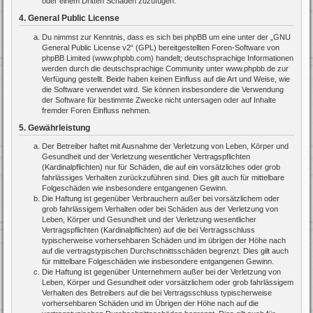
oder einem Dritten Schaden zuzufügen.
4. General Public License
Du nimmst zur Kenntnis, dass es sich bei phpBB um eine unter der „
GNU
General Public License v2
“ (GPL) bereitgestellten Foren-Software von
phpBB Limited (www.phpbb.com) handelt; deutschsprachige Informationen
werden durch die deutschsprachige Community unter www.phpbb.de zur
Verfügung gestellt. Beide haben keinen Einfluss auf die Art und Weise, wie
die Software verwendet wird. Sie können insbesondere die Verwendung
der Software für bestimmte Zwecke nicht untersagen oder auf Inhalte
fremder Foren Einfluss nehmen.
5. Gewährleistung
Der Betreiber haftet mit Ausnahme der Verletzung von Leben, Körper und
Gesundheit und der Verletzung wesentlicher Vertragspflichten
(Kardinalpflichten) nur für Schäden, die auf ein vorsätzliches oder grob
fahrlässiges Verhalten zurückzuführen sind. Dies gilt auch für mittelbare
Folgeschäden wie insbesondere entgangenen Gewinn.
Die Haftung ist gegenüber Verbrauchern außer bei vorsätzlichem oder
grob fahrlässigem Verhalten oder bei Schäden aus der Verletzung von
Leben, Körper und Gesundheit und der Verletzung wesentlicher
Vertragspflichten (Kardinalpflichten) auf die bei Vertragsschluss
typischerweise vorhersehbaren Schäden und im übrigen der Höhe nach
auf die vertragstypischen Durchschnittsschäden begrenzt. Dies gilt auch
für mittelbare Folgeschäden wie insbesondere entgangenen Gewinn.
Die Haftung ist gegenüber Unternehmern außer bei der Verletzung von
Leben, Körper und Gesundheit oder vorsätzlichem oder grob fahrlässigem
Verhalten des Betreibers auf die bei Vertragsschluss typischerweise
vorhersehbaren Schäden und im Übrigen der Höhe nach auf die