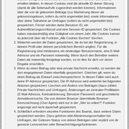
erhalten bleiben. In diesen Cookies sind die aktuelle ID deiner Sitzung
(damit dir alle Seitenaufrufe zugeordnet werden können), Informationen
über die von dir gelesenen Beiträge (zur Markierung dieser als
gelesen/ungelesen; sofern du nicht angemeldet bist) sowie Informationen
über deine Teilnahme an Umfragen (sofern du nicht angemeldet bist)
gespeichert. Ferner werden deine Benutzer-ID, ein
Authentifizierungsschlüssel und eine Session-ID gespeichert. Die Cookies
haben standardmäßig eine Gültigkeit von einem Jahr. Alle Cookies kannst
du jederzeit über die Funktion „Alle Cookies löschen“ löschen.
Weiterhin werden die Daten gespeichert, die du bei der Registrierung, in
deinem Profil oder deinem persönlichem Bereich angibst. Für die
Registrierung sind mindestens ein eindeutiger Benutzername, eine E-Mail-
Adresse und ein Passwort notwendig. Wenn durch den Betreiber weitere
Daten als notwendig festgelegt wurden, so ist dies für dich vor deren
Eingabe ersichtlich.
Wenn du einen Beitrag oder eine private Nachricht erstellst, so werden die
dort eingegebenen Daten ebenfalls gespeichert. Gleiches gilt, wenn du
einen Beitrag als Entwurf zwischenspeicherst. In diesen Fällen wird auch
deine IP-Adresse gespeichert. Die IP-Adresse wird weiterhin bei folgenden
Aktionen gespeichert: Löschen und Ändern von Beiträgen (dazu zählen
Private Nachrichten und Umfragen), Änderungen an zentralen Profildaten
(E-Mail-Adresse, Kontoaktivierung, Benutzer-Passwort) und gescheiterte
Anmeldeversuche. Die von deinem Browser übermittelte Browser-
Kennzeichnung (User Agent) wird nur in der „Wer ist online?“-Funktion
angezeigt und nicht dauerhaft gespeichert.
Schließlich erfordern einzelne Funktionen des Boards, dass weitere Daten
gespeichert werden. Dazu gehören dein Abstimmungsverhalten bei
Umfragen, der Gelesen-Status von deinen Beiträgen oder explizit von dir
gesetzte Lesezeichen oder Benachrichtigungsfunktionen.