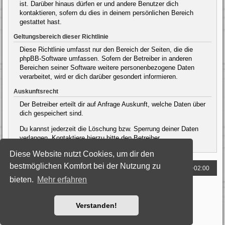
ist. Darüber hinaus dürfen er und andere Benutzer dich
kontaktieren, sofern du dies in deinem persönlichen Bereich
gestattet hast.
Geltungsbereich dieser Richtlinie
Diese Richtlinie umfasst nur den Bereich der Seiten, die die
phpBB-Software umfassen. Sofern der Betreiber in anderen
Bereichen seiner Software weitere personenbezogene Daten
verarbeitet, wird er dich darüber gesondert informieren.
Auskunftsrecht
Der Betreiber erteilt dir auf Anfrage Auskunft, welche Daten über
dich gespeichert sind.
Du kannst jederzeit die Löschung bzw. Sperrung deiner Daten
verlangen. Kontaktiere hierzu bitte den Betreiber.
Diese Website nutzt Cookies, um dir den
bestmöglichen Komfort bei der Nutzung zu
Foren-Übersicht
Alle Zeiten sind
UTC+02:00
bieten.
Mehr erfahren
Powered by
phpBB
® Forum Software © phpBB Limited
Deutsche Übersetzung durch
phpBB.de
Style: Black-Silver by Joyce&Luna
phpBB-Style-Design
Verstanden!
Datenschutz
|
Nutzungsbedingungen