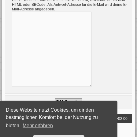
Diese Nachricht wird als reiner Text verschickt, verwende daher kein
HTML oder BBCode. Als Antwort-Adresse für die E-Mail wird deine E-
Mail-Adresse angegeben.
Diese Website nutzt Cookies, um dir den
bestmöglichen Komfort bei der Nutzung zu
Foren-Übersicht
Alle Zeiten sind
UTC+02:00
bieten.
Mehr erfahren
Powered by
phpBB
® Forum Software © phpBB Limited
Deutsche Übersetzung durch
phpBB.de