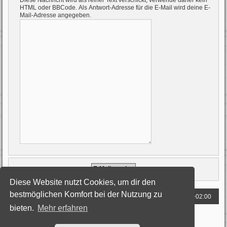
Diese Nachricht wird als reiner Text verschickt, verwende daher kein
HTML oder BBCode. Als Antwort-Adresse für die E-Mail wird deine E-
Mail-Adresse angegeben.
Diese Website nutzt Cookies, um dir den
bestmöglichen Komfort bei der Nutzung zu
Foren-Übersicht
Alle Zeiten sind
UTC+02:00
bieten.
Mehr erfahren
Powered by
phpBB
® Forum Software © phpBB Limited
Deutsche Übersetzung durch
phpBB.de