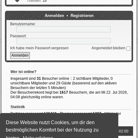
Themen:
10
Anmelden
•
Registrieren
Benutzername:
Passwort:
Ich habe mein Passwort vergessen
Angemeldet bleiben
Wer ist online?
Insgesamt sind
31
Besucher online :: 2 sichtbare Mitglieder, 0
unsichtbare Mitglieder und 29 Gäste (basierend auf den aktiven
Besuchern der letzten 5 Minuten)
Der Besucherrekord liegt bei
1617
Besuchern, die am Mi 22. Jul 2026,
04:08 gleichzeitig online waren.
Statistik
Beiträge insgesamt
138469
• Themen insgesamt
1397
• Mitglieder
insgesamt
989
• Unser neuestes Mitglied:
ThomasAvale
Diese Website nutzt Cookies, um dir den
bestmöglichen Komfort bei der Nutzung zu
Foren-Übersicht
Alle Zeiten sind
UTC+02:00