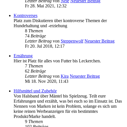
Letzter Beitrag
von
Nele
Neuester Beitrag
Fr 28. Mai 2021, 12:32
Kontroverses
Platz zum Diskutieren über kontroverse Themen der
Hundehaltung und -erziehung
8
Themen
74
Beiträge
Letzter Beitrag
von
Steppenwolf
Neuester Beitrag
Fr 20. Jul 2018, 12:17
Ernährung
Hier ist Platz für alles von Futter bis Leckerchen.
7
Themen
62
Beiträge
Letzter Beitrag
von
Kira
Neuester Beitrag
Mi 18. Nov 2020, 11:43
Hilfsmittel und Zubehör
Von Halsband über Mäntel bis Spielzeug. Teilt eure
Erfahrungen und erzählt, was bei euch so im Einsatz ist. Das
Nennen von Marken ist kein Problem, solange es sich um
keine reinen Werbeanzeigen für ein bestimmtes
Produkt/Marke handelt.
9
Themen
102
Beiträge