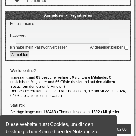
Themen:
10
Anmelden
•
Registrieren
Benutzername:
Passwort:
Ich habe mein Passwort vergessen
Angemeldet bleiben
Wer ist online?
Insgesamt sind
65
Besucher online :: 0 sichtbare Mitglieder, 0
unsichtbare Mitglieder und 65 Gäste (basierend auf den aktiven
Besuchern der letzten 5 Minuten)
Der Besucherrekord liegt bei
1617
Besuchern, die am Mi 22. Jul 2026,
04:08 gleichzeitig online waren.
Statistik
Beiträge insgesamt
138463
• Themen insgesamt
1392
• Mitglieder
insgesamt
987
• Unser neuestes Mitglied:
LewisHedly
Diese Website nutzt Cookies, um dir den
Foren-Übersicht
Alle Zeiten sind
UTC+02:00
bestmöglichen Komfort bei der Nutzung zu