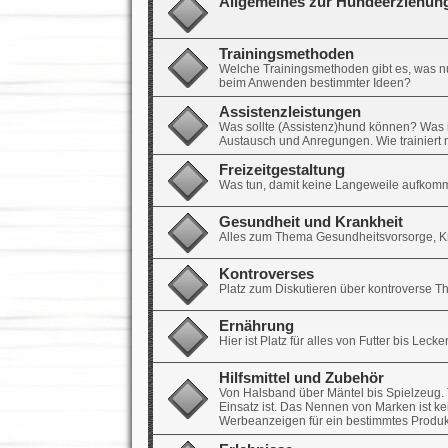
Allgemeines zur Hundeerziehun
Trainingsmethoden
Welche Trainingsmethoden gibt es, was nut
beim Anwenden bestimmter Ideen?
Assistenzleistungen
Was sollte (Assistenz)hund können? Was ist 
Austausch und Anregungen. Wie trainier
Freizeitgestaltung
Was tun, damit keine Langeweile aufkomm
Gesundheit und Krankheit
Alles zum Thema Gesundheitsvorsorge, Kra
Kontroverses
Platz zum Diskutieren über kontroverse 
Ernährung
Hier ist Platz für alles von Futter bis Leck
Hilfsmittel und Zubehör
Von Halsband über Mäntel bis Spielzeug. T
Einsatz ist. Das Nennen von Marken ist ke
Werbeanzeigen für ein bestimmtes Produk