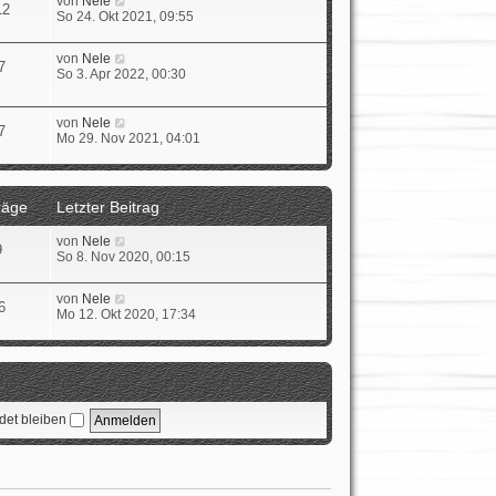
von
Nele
e
a
12
e
e
So 24. Okt 2021, 09:55
i
g
r
u
t
B
e
r
N
von
Nele
e
s
a
7
e
So 3. Apr 2022, 00:30
i
t
g
u
t
e
e
r
r
s
a
N
von
Nele
B
7
t
g
e
Mo 29. Nov 2021, 04:01
e
e
u
i
r
e
t
B
s
r
e
t
a
räge
Letzter Beitrag
i
e
g
t
r
N
von
Nele
r
B
9
e
So 8. Nov 2020, 00:15
a
e
u
g
i
e
t
N
von
Nele
s
6
r
e
Mo 12. Okt 2020, 17:34
t
a
u
e
g
e
r
s
B
t
e
e
i
r
t
et bleiben
B
r
e
a
i
g
t
r