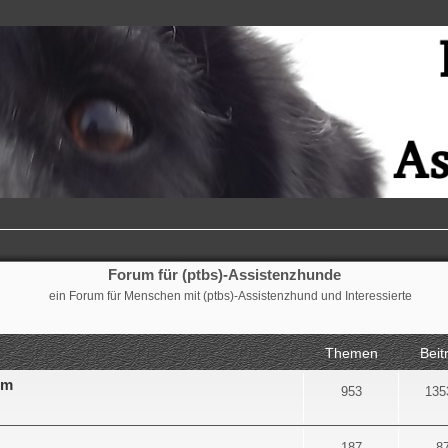
Forum für (ptbs)-Assistenzhunde
ein Forum für Menschen mit (ptbs)-Assistenzhund und Interessierte
Themen
Beit
um
953
135
187
8