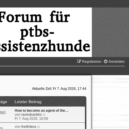
Registrieren
Anmelden
Aktuelle Zeit: Fr 7. Aug 2026, 17:44
räge
Letzter Beitrag
How to become an agent of the…
360
N
von
ravindrankhx
e
Fr 7. Aug 2026, 16:09
u
N
e
von
Keithitera
79