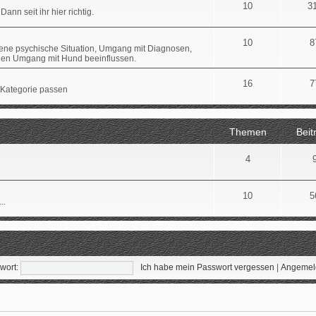
10
3
Dann seit ihr hier richtig.
10
8
gene psychische Situation, Umgang mit Diagnosen,
 den Umgang mit Hund beeinflussen.
16
7
 Kategorie passen
Themen
Beit
4
10
5
..
wort:
Ich habe mein Passwort vergessen
|
Angemeld