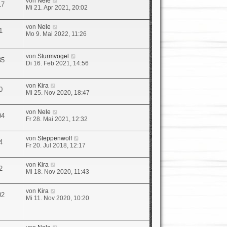
von
Nele
r
B
17
e
Mi 21. Apr 2021, 20:02
a
e
u
g
i
e
t
N
von
Nele
s
1
r
e
Mo 9. Mai 2022, 11:26
t
a
u
e
g
e
r
s
N
von
Sturmvogel
B
85
t
e
Di 16. Feb 2021, 14:56
e
e
u
i
r
e
t
B
s
N
r
von
Kira
0
e
t
e
a
Mi 25. Nov 2020, 18:47
i
e
u
g
t
r
e
r
N
von
Nele
B
s
04
a
e
Fr 28. Mai 2021, 12:32
e
t
g
u
i
e
e
t
r
N
von
Steppenwolf
s
r
4
B
e
Fr 20. Jul 2018, 12:17
t
a
e
u
e
g
i
e
r
t
N
von
Kira
s
2
B
r
e
Mi 18. Nov 2020, 11:43
t
e
a
u
e
i
g
e
r
t
N
von
Kira
s
02
B
r
e
Mi 11. Nov 2020, 10:20
t
e
a
u
e
i
g
e
r
t
s
B
r
t
N