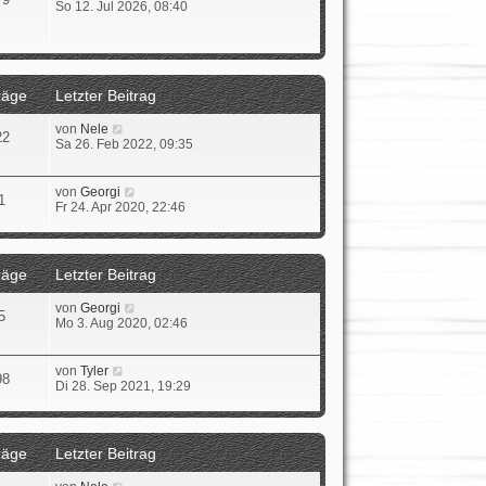
e
s
So 12. Jul 2026, 08:40
u
t
e
e
s
r
t
B
e
e
räge
Letzter Beitrag
r
i
B
t
e
r
N
von
Nele
22
i
a
e
Sa 26. Feb 2022, 09:35
t
g
u
r
e
a
s
N
von
Georgi
1
g
t
e
Fr 24. Apr 2020, 22:46
e
u
r
e
B
s
e
t
räge
Letzter Beitrag
i
e
t
r
N
von
Georgi
r
B
5
e
Mo 3. Aug 2020, 02:46
a
e
u
g
i
e
t
s
N
von
Tyler
r
98
t
e
Di 28. Sep 2021, 19:29
a
e
u
g
r
e
B
s
e
t
räge
Letzter Beitrag
i
e
t
r
N