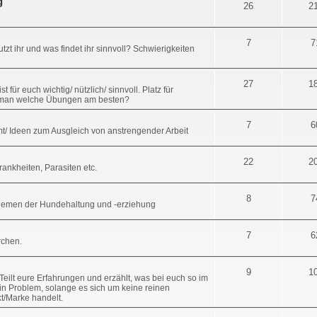
g
26
2
7
7
zt ihr und was findet ihr sinnvoll? Schwierigkeiten
27
1
für euch wichtig/ nützlich/ sinnvoll. Platz für
t man welche Übungen am besten?
7
6
t/ Ideen zum Ausgleich von anstrengender Arbeit
22
2
nkheiten, Parasiten etc.
8
7
Themen der Hundehaltung und -erziehung
7
6
erchen.
9
1
eilt eure Erfahrungen und erzählt, was bei euch so im
in Problem, solange es sich um keine reinen
t/Marke handelt.