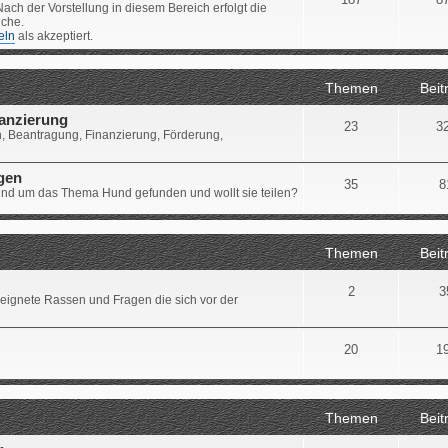
ach der Vorstellung in diesem Bereich erfolgt die
iche.
eln
als akzeptiert.
Themen
Beit
nanzierung
23
3
, Beantragung, Finanzierung, Förderung,
ngen
35
8
 rund um das Thema Hund gefunden und wollt sie teilen?
Themen
Beit
2
3
eignete Rassen und Fragen die sich vor der
20
1
Themen
Beit