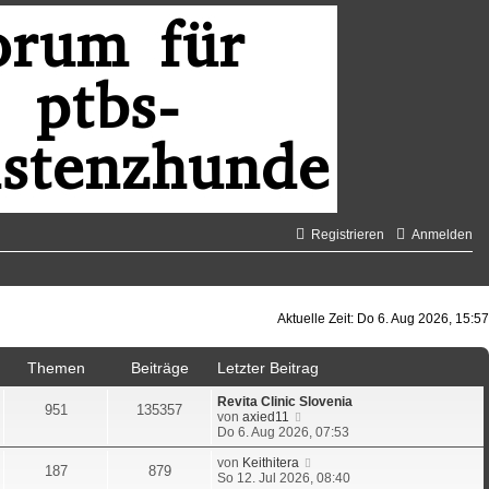
Registrieren
Anmelden
Aktuelle Zeit: Do 6. Aug 2026, 15:57
Themen
Beiträge
Letzter Beitrag
Revita Clinic Slovenia
951
135357
N
von
axied11
e
Do 6. Aug 2026, 07:53
u
e
N
von
Keithitera
187
879
s
e
So 12. Jul 2026, 08:40