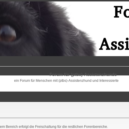
Forum für (ptbs)-Assistenzhunde
ein Forum für Menschen mit (ptbs)-Assistenzhund und Interessierte
m Bereich erfolgt die Freischaltung für die restlichen Forenbereiche.