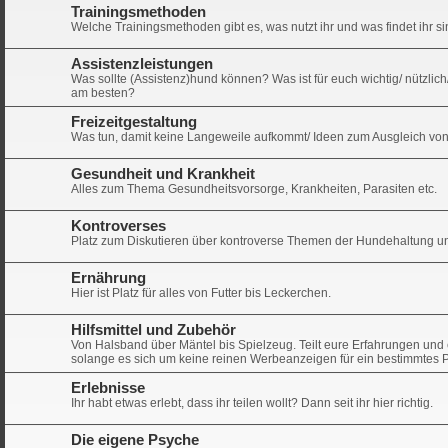
Trainingsmethoden
Welche Trainingsmethoden gibt es, was nutzt ihr und was findet ihr
Assistenzleistungen
Was sollte (Assistenz)hund können? Was ist für euch wichtig/ nützlic
am besten?
Freizeitgestaltung
Was tun, damit keine Langeweile aufkommt/ Ideen zum Ausgleich von
Gesundheit und Krankheit
Alles zum Thema Gesundheitsvorsorge, Krankheiten, Parasiten etc.
Kontroverses
Platz zum Diskutieren über kontroverse Themen der Hundehaltung u
Ernährung
Hier ist Platz für alles von Futter bis Leckerchen.
Hilfsmittel und Zubehör
Von Halsband über Mäntel bis Spielzeug. Teilt eure Erfahrungen und 
solange es sich um keine reinen Werbeanzeigen für ein bestimmtes 
Erlebnisse
Ihr habt etwas erlebt, dass ihr teilen wollt? Dann seit ihr hier richtig.
Die eigene Psyche