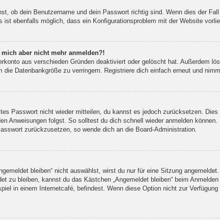
hst, ob dein Benutzername und dein Passwort richtig sind. Wenn dies der Fall
 ist ebenfalls möglich, dass ein Konfigurationsproblem mit der Website vorli
nn mich aber nicht mehr anmelden?!
erkonto aus verschieden Gründen deaktiviert oder gelöscht hat. Außerdem lös
 die Datenbankgröße zu verringern. Registriere dich einfach erneut und nimm
altes Passwort nicht wieder mitteilen, du kannst es jedoch zurücksetzen. Die
en Anweisungen folgst. So solltest du dich schnell wieder anmelden können.
 Passwort zurückzusetzen, so wende dich an die Board-Administration.
emeldet bleiben“ nicht auswählst, wirst du nur für eine Sitzung angemeldet.
et zu bleiben, kannst du das Kästchen „Angemeldet bleiben“ beim Anmelden 
iel in einem Internetcafé, befindest. Wenn diese Option nicht zur Verfügung 