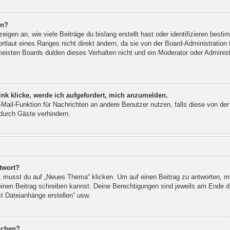
rn?
igen an, wie viele Beiträge du bislang erstellt hast oder identifizieren bes
laut eines Ranges nicht direkt ändern, da sie von der Board-Administration f
eisten Boards dulden dieses Verhalten nicht und ein Moderator oder Adminis
nk klicke, werde ich aufgefordert, mich anzumelden.
E-Mail-Funktion für Nachrichten an andere Benutzer nutzen, falls diese von de
urch Gäste verhindern.
twort?
musst du auf „Neues Thema“ klicken. Um auf einen Beitrag zu antworten, mus
u einen Beitrag schreiben kannst. Deine Berechtigungen sind jeweils am Ende de
st Dateianhänge erstellen“ usw.
öschen?