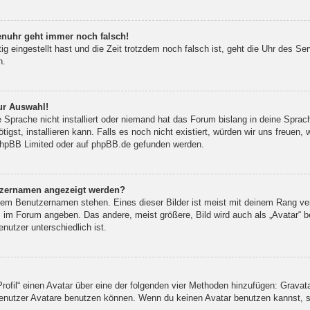
renuhr geht immer noch falsch!
tig eingestellt hast und die Zeit trotzdem noch falsch ist, geht die Uhr des Se
n.
ur Auswahl!
 Sprache nicht installiert oder niemand hat das Forum bislang in deine Sprac
tigst, installieren kann. Falls es noch nicht existiert, würden wir uns freuen
hpBB Limited
oder auf
phpBB.de
gefunden werden.
utzernamen angezeigt werden?
inem Benutzernamen stehen. Eines dieser Bilder ist meist mit deinem Rang ver
 im Forum angeben. Das andere, meist größere, Bild wird auch als „Avatar“ be
nutzer unterschiedlich ist.
rofil“ einen Avatar über eine der folgenden vier Methoden hinzufügen: Gravat
nutzer Avatare benutzen können. Wenn du keinen Avatar benutzen kannst, sol