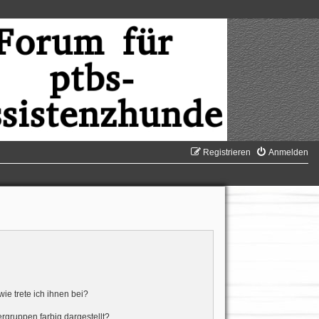
Registrieren
Anmelden
ie trete ich ihnen bei?
gruppen farbig dargestellt?