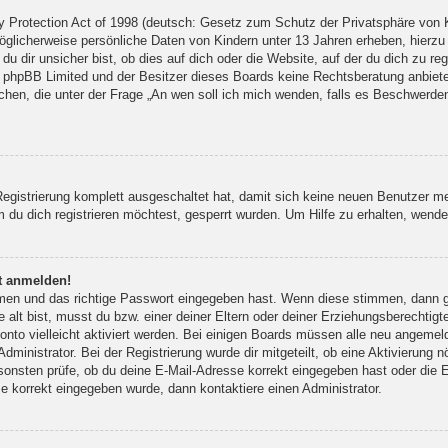
Protection Act of 1998 (deutsch: Gesetz zum Schutz der Privatsphäre von Ki
öglicherweise persönliche Daten von Kindern unter 13 Jahren erheben, hierz
 dir unsicher bist, ob dies auf dich oder die Website, auf der du dich zu regis
s phpBB Limited und der Besitzer dieses Boards keine Rechtsberatung anbieten
olchen, die unter der Frage „An wen soll ich mich wenden, falls es Beschwerd
 Registrierung komplett ausgeschaltet hat, damit sich keine neuen Benutzer 
du dich registrieren möchtest, gesperrt wurden. Um Hilfe zu erhalten, wende 
ht anmelden!
amen und das richtige Passwort eingegeben hast. Wenn diese stimmen, dann 
 alt bist, musst du bzw. einer deiner Eltern oder deiner Erziehungsberechtigt
onto vielleicht aktiviert werden. Bei einigen Boards müssen alle neu angemeld
dministrator. Bei der Registrierung wurde dir mitgeteilt, ob eine Aktivierung n
sonsten prüfe, ob du deine E-Mail-Adresse korrekt eingegeben hast oder die E
e korrekt eingegeben wurde, dann kontaktiere einen Administrator.