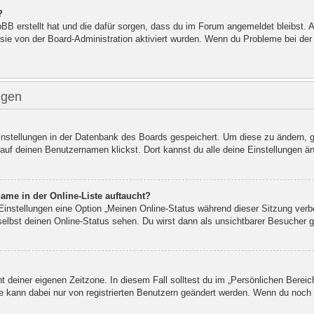
?
hpBB erstellt hat und die dafür sorgen, dass du im Forum angemeldet bleibst
 sie von der Board-Administration aktiviert wurden. Wenn du Probleme bei de
ngen
Einstellungen in der Datenbank des Boards gespeichert. Um diese zu ändern, g
auf deinen Benutzernamen klickst. Dort kannst du alle deine Einstellungen ä
ame in der Online-Liste auftaucht?
 Einstellungen eine Option „Meinen Online-Status während dieser Sitzung verb
elbst deinen Online-Status sehen. Du wirst dann als unsichtbarer Besucher g
ht deiner eigenen Zeitzone. In diesem Fall solltest du im „Persönlichen Bereic
ne kann dabei nur von registrierten Benutzern geändert werden. Wenn du noch nic