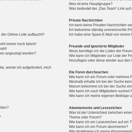
Was ist eine Hauptgruppe?
Was bedeutet der „Das Team“-Link auf d
Private Nachrichten
Ich kann keine Privaten Nachrichten ve
Ich bekomme ständig unerwünschte Pri
der Online-Liste auftaucht?
Ich habe eine Spam-E-Mail von einem M
geht immer noch falsch!
Freunde und ignorierte Mitglieder
wahl!
Wozu benötige ich die Listen der Freun
amen angezeigt werden?
Wie kann ich Mitglieder zur Liste der Fr
hinzufügen oder diese wieder aus den 
ke, werde ich aufgefordert, mich
Die Foren durchsuchen
Wie kann ich ein Forum oder mehrere
Weshalb erhalte ich bei der Suche kei
Warum bekomme ich bei der Suche eine
Wie kann ich nach Mitgliedern suchen
Wie kann ich meine eigenen Beiträge 
?
ellen?
Abonnements und Lesezeichen
Was ist der Unterschied zwischen ein
?
Thema oder Forum?
Wie kann ich ein Lesezeichen auf ein
Wie kann ich ein Forum abonnieren?
Wie deaktiviere ich meine Abonnement