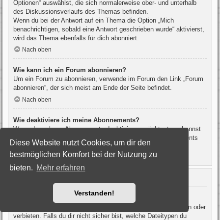
Optionen“ auswählst, die sich normalerweise ober- und unterhalb
des Diskussionsverlaufs des Themas befinden.
Wenn du bei der Antwort auf ein Thema die Option „Mich
benachrichtigen, sobald eine Antwort geschrieben wurde“ aktivierst,
wird das Thema ebenfalls für dich abonniert.
Nach oben
Wie kann ich ein Forum abonnieren?
Um ein Forum zu abonnieren, verwende im Forum den Link „Forum
abonnieren“, der sich meist am Ende der Seite befindet.
Nach oben
Wie deaktiviere ich meine Abonnements?
Wenn du mehrere Abonnements deaktivieren möchtest, so kannst
du dies im persönlichen Bereich unter „Einstieg“ – „Abonnements
Diese Website nutzt Cookies, um dir den
verwalten“ machen.
bestmöglichen Komfort bei der Nutzung zu
Nach oben
bieten.
Mehr erfahren
Dateianhänge
Verstanden!
Welche Dateianhänge sind in diesem Forum zulässig?
Die Board-Administration kann bestimmte Dateitypen zulassen oder
verbieten. Falls du dir nicht sicher bist, welche Dateitypen du